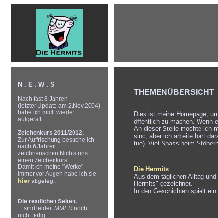
N . E . W . S
THEMENÜBERSICHT
Nach fast 8 Jahren
(letzter Update am 2.Nov.2004)
habe ich mich wieder
Dies ist meine Homepage, um
aufgerafft...
öffentlich zu machen. Wenn es
An dieser Stelle möchte ich m
Zeichenkurs 2011/2012.
sind, aber ich arbeite hart d
Zur Auffrischung besuche ich
tue). Viel Spass beim Stöbern
nach 6 Jahren
zeichnerischen Nichtstuns
einen Zeichenkurs.
Damit ich meine "Werke"
Die Hermits
immer vor Augen habe ich sie
Aus dem täglichen Alltag und 
hier
abgelegt.
Hermits" gezeichnet.
In den Geschichten spielt ein
Die restlichen Seiten.
... sind leider
IMMER
noch
nicht fertig ...