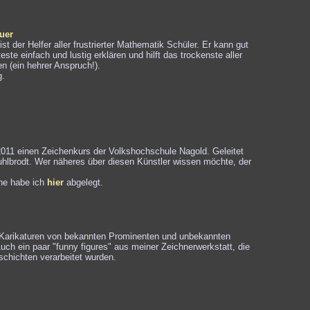
uer
i ist der Helfer aller frustrierter Mathematik Schüler. Er kann gut
ste einfach und lustig erklären und hilft das trockenste aller
 (ein hehrer Anspruch!).
g.
011 einen Zeichenkurs der Volkshochschule Nagold. Geleitet
uhlbrodt. Wer näheres über diesen Künstler wissen möchte, der
he habe ich
hier
abgelegt.
 Karikaturen von bekannten Prominenten und unbekannten
ch ein paar "funny figures" aus meiner Zeichnerwerkstatt, die
schichten verarbeitet wurden.